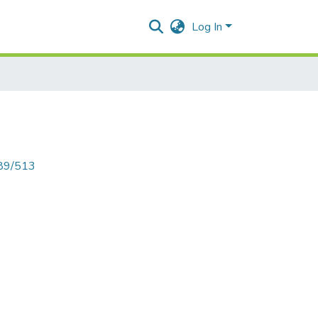
Log In
789/513