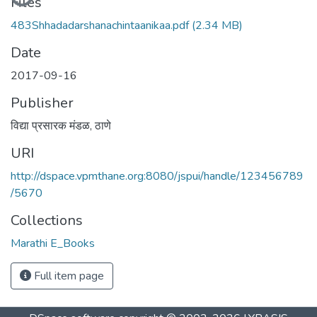
Files
483Shhadadarshanachintaanikaa.pdf
(2.34 MB)
Date
2017-09-16
Publisher
विद्या प्रसारक मंडळ, ठाणे
URI
http://dspace.vpmthane.org:8080/jspui/handle/123456789
/5670
Collections
Marathi E_Books
Full item page