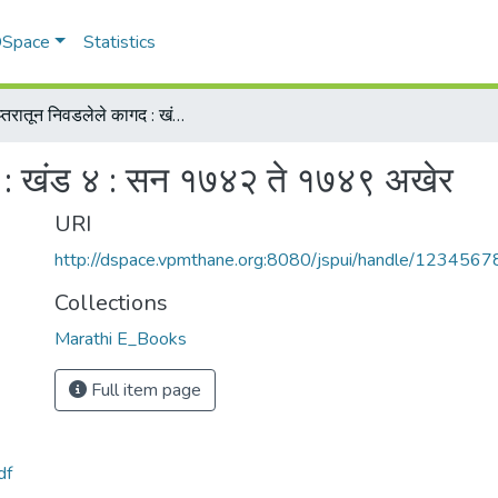
 DSpace
Statistics
वैद्य दप्तरातून निवडलेले कागद : खंड ४ : सन १७४२ ते १७४९ अखेर
ागद : खंड ४ : सन १७४२ ते १७४९ अखेर
URI
http://dspace.vpmthane.org:8080/jspui/handle/123456
Collections
Marathi E_Books
Full item page
df