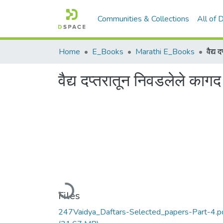
Communities & Collections
All of
Home
E_Books
Marathi E_Books
वैद्य दप्तरातून निवडलेले क
Loading...
Files
247Vaidya_Daftars-Selected_papers-Part-4.p