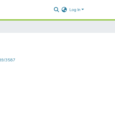
Log In
789/3587