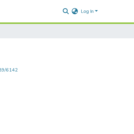
Log In
789/6142