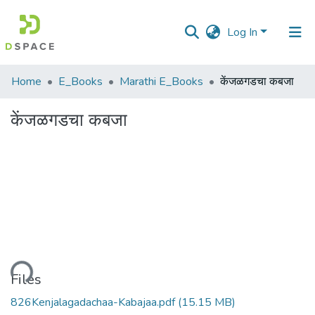
Log In
Communities
Home
E_Books
Marathi E_Books
केंजळगडचा कबजा
&
Collections
केंजळगडचा कबजा
All of DSpace
Statistics
ading...
Files
826Kenjalagadachaa-Kabajaa.pdf
(15.15 MB)