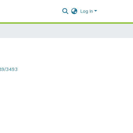
Log In
789/3493