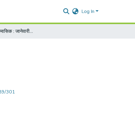
Log In
०२२ सद्धर्म - त्रैमासिक : जानेवारी १९७१
789/301