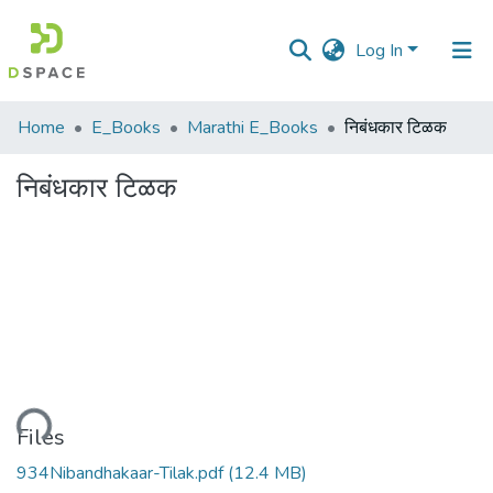
Log In
Communities
Home
E_Books
Marathi E_Books
निबंधकार टिळक
&
Collections
निबंधकार टिळक
All of DSpace
Statistics
oading...
Files
934Nibandhakaar-Tilak.pdf
(12.4 MB)