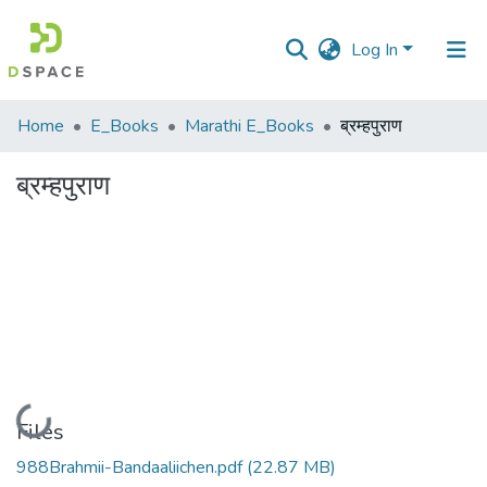
Log In
Communities
Home
E_Books
Marathi E_Books
ब्रम्हपुराण
&
Collections
ब्रम्हपुराण
All of DSpace
Statistics
Loading...
Files
988Brahmii-Bandaaliichen.pdf
(22.87 MB)