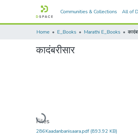
Communities & Collections
All of
Home
E_Books
Marathi E_Books
कादंब
कादंबरीसार
Loading...
Files
286Kaadanbariisaara.pdf
(893.92 KB)