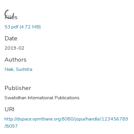
Loading...
Files
53.pdf
(4.72 MB)
Date
2019-02
Authors
Naik, Suchitra
Publisher
Swatidhan International Publications
URI
http://dspace.vpmthane.org:8080/jspui/handle/123456789
/8097