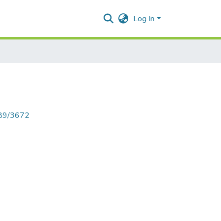
Log In
789/3672