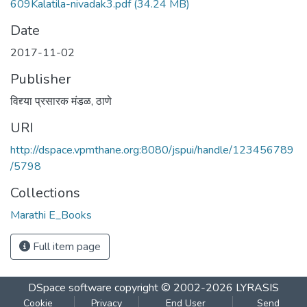
609Kalatila-nivadak3.pdf
(34.24 MB)
Date
2017-11-02
Publisher
विद्द्या प्रसारक मंडळ, ठाणे
URI
http://dspace.vpmthane.org:8080/jspui/handle/123456789
/5798
Collections
Marathi E_Books
Full item page
DSpace software
copyright © 2002-2026
LYRASIS
Cookie
Privacy
End User
Send