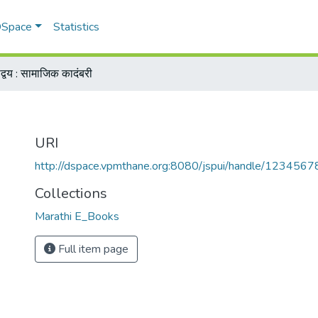
 DSpace
Statistics
द्वय : सामाजिक कादंबरी
URI
http://dspace.vpmthane.org:8080/jspui/handle/123456
Collections
Marathi E_Books
Full item page