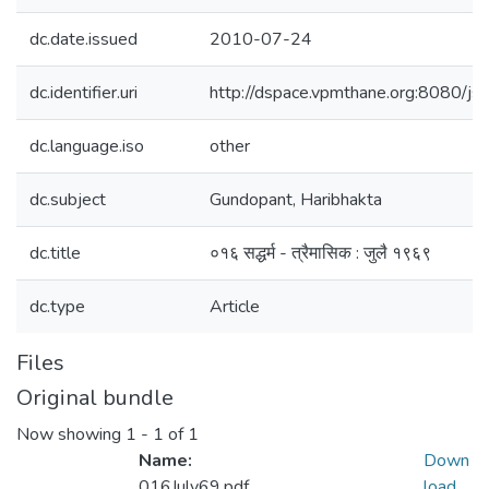
dc.date.issued
2010-07-24
dc.identifier.uri
http://dspace.vpmthane.org:8080/j
dc.language.iso
other
dc.subject
Gundopant, Haribhakta
dc.title
०१६ सद्धर्म - त्रैमासिक : जुलै १९६९
dc.type
Article
Files
Original bundle
Now showing
1 - 1 of 1
Name:
Down
016July69.pdf
load