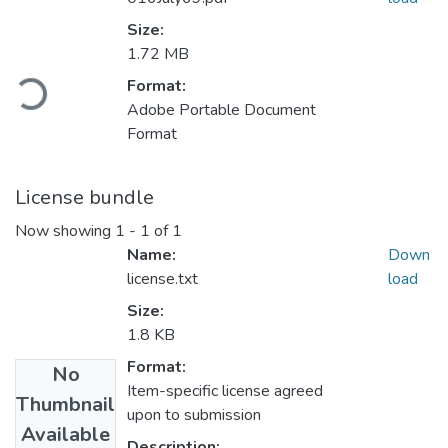
Size:
1.72 MB
ading...
Format:
Adobe Portable Document
Format
License bundle
Now showing
1 - 1 of 1
Name:
Down
license.txt
load
Size:
1.8 KB
Format:
No
Item-specific license agreed
Thumbnail
upon to submission
Available
Description: