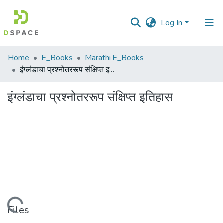
Log In
Communities
Home
E_Books
Marathi E_Books
&
इंग्लंडाचा प्रश्नोतररूप संक्षिप्त इतिहास
Collections
इंग्लंडाचा प्रश्नोतररूप संक्षिप्त इतिहास
All of DSpace
Statistics
Loading...
Files