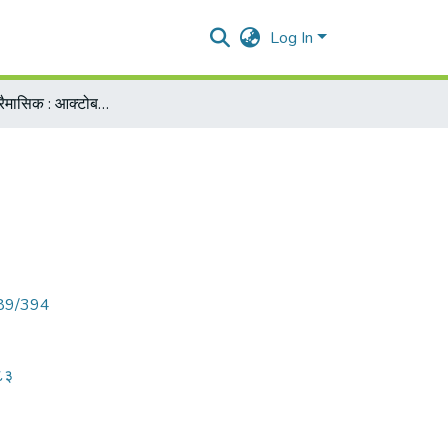
Log In
०५७ सध्दर्म - त्रैमासिक : आक्टोबर १९८२ - जानेवारी १९८३
789/394
९८३