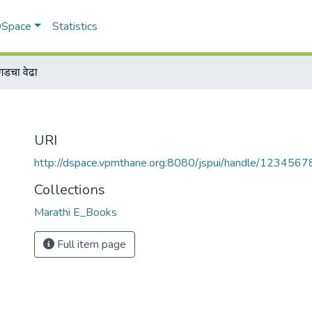
 DSpace
Statistics
गडचा वेढा
URI
http://dspace.vpmthane.org:8080/jspui/handle/123456
Collections
Marathi E_Books
Full item page