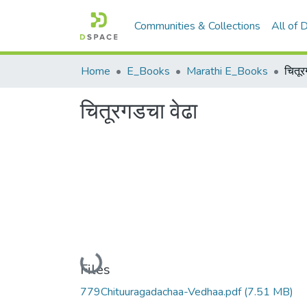
Communities & Collections
All of
Home
E_Books
Marathi E_Books
चितूर
चितूरगडचा वेढा
Loading...
Files
779Chituuragadachaa-Vedhaa.pdf
(7.51 MB)