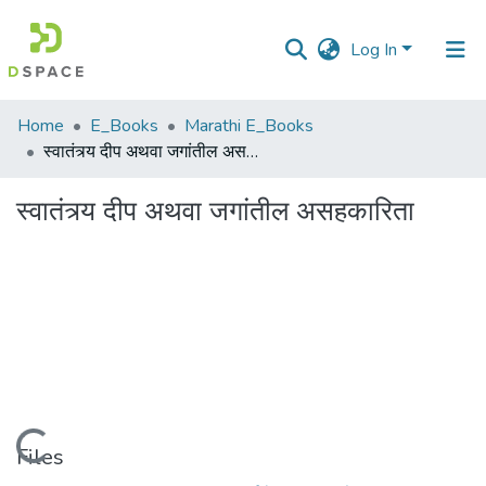
Log In
Communities
Home
E_Books
Marathi E_Books
&
स्वातंत्र्य दीप अथवा जगांतील असहकारिता
Collections
स्वातंत्र्य दीप अथवा जगांतील असहकारिता
All of DSpace
Statistics
Loading...
Files