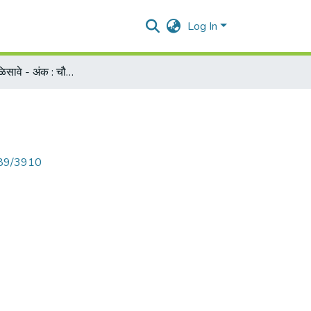
Log In
१७८ वर्ष अठ्ठेचाळिसावे - अंक : चौथा : जानेवारी २०१४
789/3910