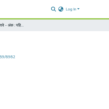
Log In
२०३ वर्ष पंचावन्नावे - अंक : पहिला व दुसरा : एप्रिल आणि जुलै २०२०
6789/8982