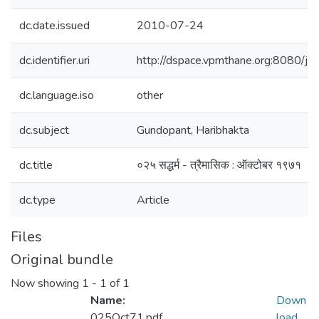
dc.date.issued
2010-07-24
dc.identifier.uri
http://dspace.vpmthane.org:8080/j
dc.language.iso
other
dc.subject
Gundopant, Haribhakta
dc.title
०२५ सद्धर्म - त्रैमासिक : ऑक्टोबर १९७१
dc.type
Article
Files
Original bundle
Now showing
1 - 1 of 1
Name:
Down
025Oct71.pdf
load