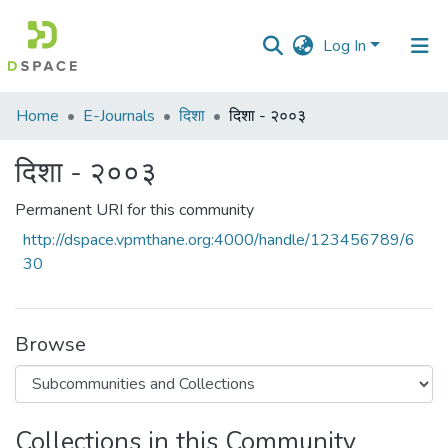
Log In
Communities
Home
E-Journals
दिशा
दिशा - २००३
&
Collections
दिशा - २००३
All of DSpace
Permanent URI for this community
http://dspace.vpmthane.org:4000/handle/123456789/6
Statistics
30
Browse
Collections in this Community