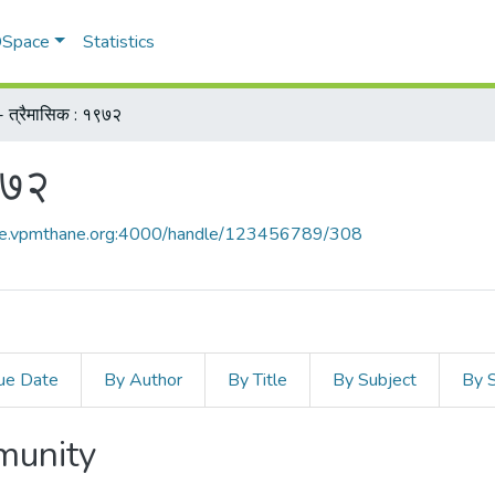
 DSpace
Statistics
म - त्रैमासिक : १९७२
१९७२
ace.vpmthane.org:4000/handle/123456789/308
ue Date
By Author
By Title
By Subject
By 
mmunity