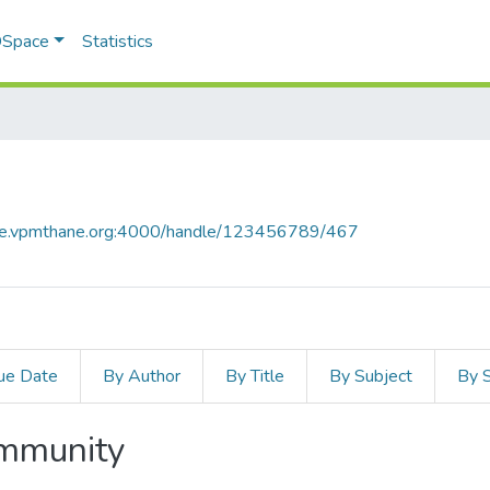
 DSpace
Statistics
ace.vpmthane.org:4000/handle/123456789/467
ue Date
By Author
By Title
By Subject
By 
ommunity