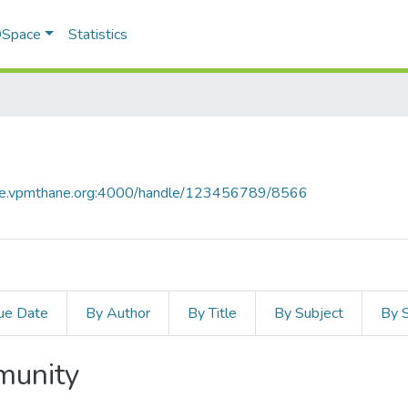
 DSpace
Statistics
ace.vpmthane.org:4000/handle/123456789/8566
ue Date
By Author
By Title
By Subject
By 
mmunity