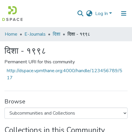
Log In
Communities
Home
E-Journals
दिशा
दिशा - १९९८
&
Collections
दिशा - १९९८
All of DSpace
Permanent URI for this community
http://dspace.vpmthane.org:4000/handle/123456789/5
Statistics
17
Browse
Collections in this Community