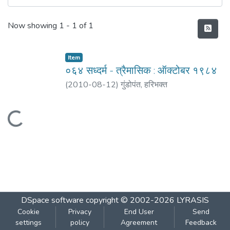
Recent Submissions
Now showing
1 - 1 of 1
Item
०६४ सध्दर्म - त्रैमासिक : ऑक्टोबर १९८४
(
2010-08-12
)
गुंडोपंत, हरिभक्‍त
Loading...
DSpace software
copyright © 2002-2026
LYRASIS
Cookie
Privacy
End User
Send
settings
policy
Agreement
Feedback