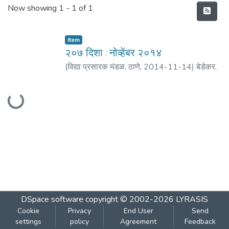
Recent Submissions
Now showing
1 - 1 of 1
Item
२०७ दिशा : नोव्हेंबर २०१४
(
विद्या प्रसारक मंडळ, ठाणे
,
2014-11-14
)
बेडेकर,
विजय वा.
;
आगरकर, सुधाकर
;
गोळे, नरेंद्र
;
गोखले,
Loading...
अनघा
;
तळेकर, मनोहर
;
साने, यशवंत
;
व्यंकटेश, गंभीर
DSpace software
copyright © 2002-2026
LYRASIS
Cookie
Privacy
End User
Send
settings
policy
Agreement
Feedback