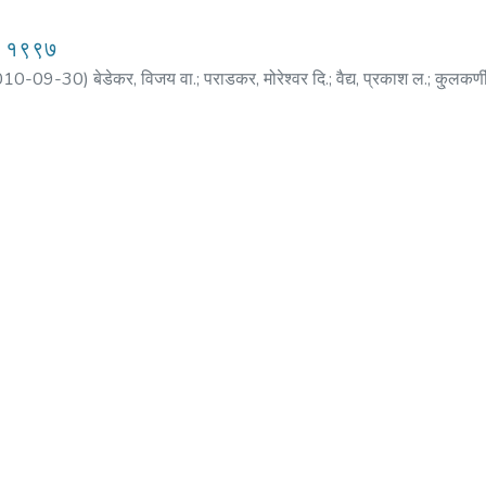
बर १९९७
010-09-30
)
बेडेकर, विजय वा.
;
पराडकर, मोरेश्वर दि.
;
वैद्य, प्रकाश ल.
;
कु्लकर्ण
, प्रदीप