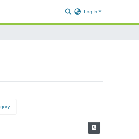
Log In
egory