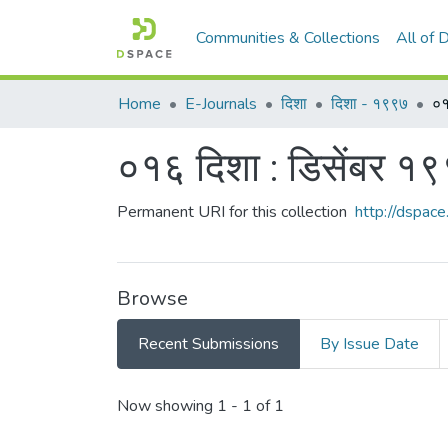
Communities & Collections
All of
Home
E-Journals
दिशा
दिशा - १९९७
०१
०१६ दिशा : डिसेंबर १
Permanent URI for this collection
http://dspa
Browse
Recent Submissions
By Issue Date
Recent Submissions
Now showing
1 - 1 of 1