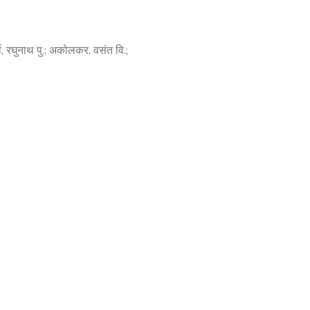
ी, रघुनाथ पु.
;
अकोलकर, वसंत वि.
;