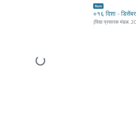
Item
०१६ दिशा - डिसें
(
विद्या प्रसारक मंडळ
,
2
वेलणकर, श्रीराम
;
कर्णिक
Loading...