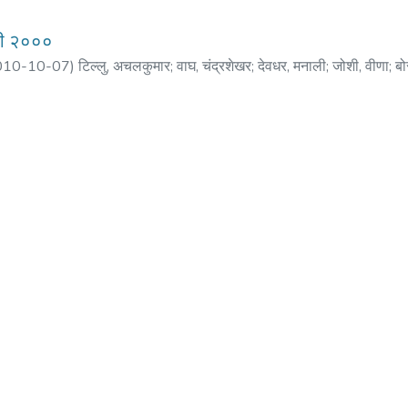
री २०००
010-10-07
)
टिल्लु, अचलकुमार
;
वाघ, चंद्रशेखर
;
देवधर, मनाली
;
जोशी, वीणा
;
बो
तल
;
गुप्ते, अल्पना
;
बापट, मानसी
;
मराठे, प्रिया
;
जोशी, ज्योती
;
गडनीस, मनोज
;
देशपांड