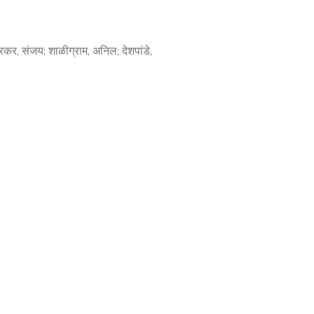
रकर, संजय
;
शाळीग्राम, अनिल
;
देशपांडे,
े, विशाखा