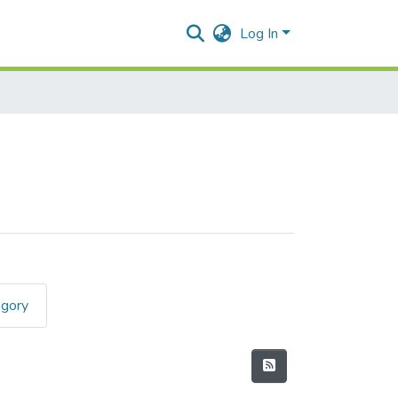
Log In
egory