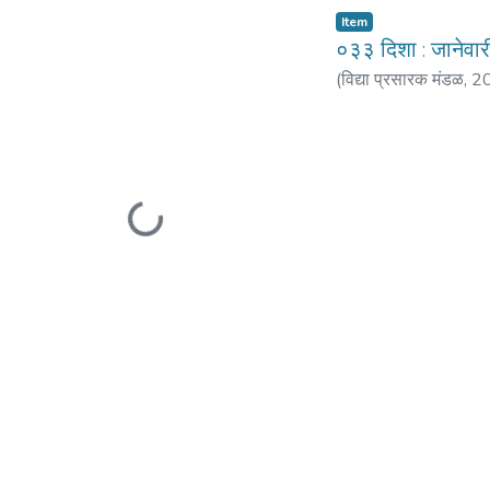
Item
०३३ दिशा : जानेवा
(
विद्या प्रसारक मंडळ
,
2
प्रशांत
;
हळदवणेकर, शी
Loading...