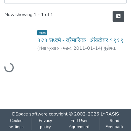
Recent Submissions
Now showing
1 - 1 of 1
Item
१२१ सध्दर्म - त्रैमासिक : ऑक्टोबर १९९९
(
विद्या प्रसारक मंडळ
,
2011-01-14
)
गुंडोपंत,
हरिभक्त
;
बेडेकर, विजय वा.
Loading...
DSpace software
copyright © 2002-2026
LYRASIS
Cookie
Privacy
End User
Send
settings
policy
Agreement
Feedback