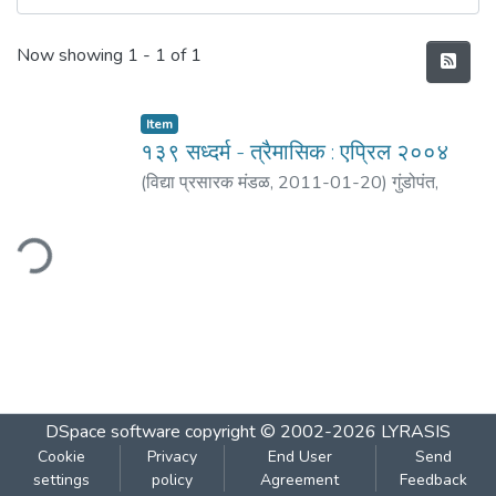
Recent Submissions
Now showing
1 - 1 of 1
Item
१३९ सध्दर्म - त्रैमासिक : एप्रिल २००४
(
विद्या प्रसारक मंडळ
,
2011-01-20
)
गुंडोपंत,
हरिभक्त
;
बेडेकर, विजय वा.
ding...
DSpace software
copyright © 2002-2026
LYRASIS
Cookie
Privacy
End User
Send
settings
policy
Agreement
Feedback