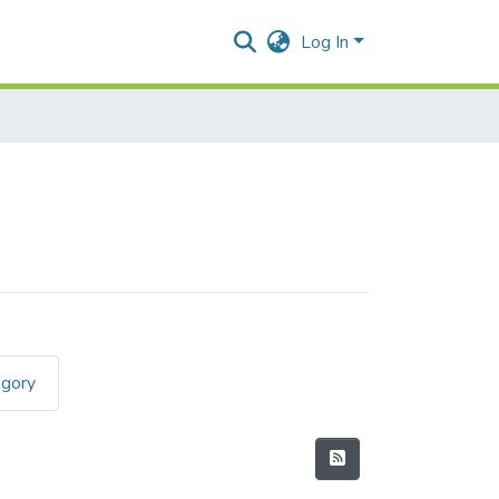
Log In
egory