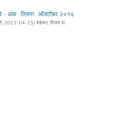
ावे - अंक : तिसरा : ऑक्टोंबर २०१६
णे
,
2021-04-15
)
बेडेकर, विजय वा.