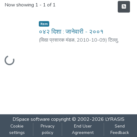
Recent Submissions
Now showing
1 - 1 of 1
Item
०४२ दिशा : जानेवारी - २००१
(
विद्या प्रसारक मंडळ
,
2010-10-09
)
टिल्लु,
अचलकुमार
;
महाजन, प्रमोद
;
भोसले, शिवाजीराव
;
Loading...
मुणगेकर, भालचंद्र
;
कुलकर्णी, निशिता शिरीष
;
नेने, अ.
बा.
;
खरे, मेधा हेमंत
DSpace software
copyright © 2002-2026
LYRASIS
Cookie
Privacy
End User
Send
settings
policy
Agreement
Feedback