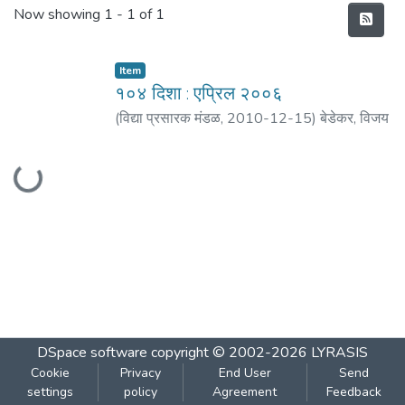
Recent Submissions
Now showing
1 - 1 of 1
Item
१०४ दिशा : एप्रिल २००६
(
विद्या प्रसारक मंडळ
,
2010-12-15
)
बेडेकर, विजय
वा.
;
मठ, शं. बा.
;
नायक, डी. के.
;
साने, यशवंत
;
दांडेकर,
Loading...
मंजिरी
;
कुलकर्णी, प्रसन्न
;
बोरकर, दिपाली
;
देशमुख,
मानसी
;
भिडे, आशा
DSpace software
copyright © 2002-2026
LYRASIS
Cookie
Privacy
End User
Send
settings
policy
Agreement
Feedback