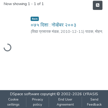
Recent Submissions
Now showing
1 - 1 of 1
Item
०७५ दिशा : नोव्हेंबर २००३
(
विद्या प्रसारक मंडळ
,
2010-12-11
)
पाठक, मोहन
;
ठाकूर, अशोक
;
मठ, शं. बा.
;
शिंदे, गीतेश
;
अरदकर,
Loading...
प्रभाकर
;
जोशी, वैशाली
;
प्रसादे, वंदना
;
भिडे, आशा
;
सोमण, अदिती
;
डिचोलकर, श्वेता
DSpace software
copyright © 2002-2026
LYRASIS
Cookie
Privacy
End User
Send
settings
policy
Agreement
Feedback