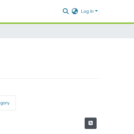
Log In
egory