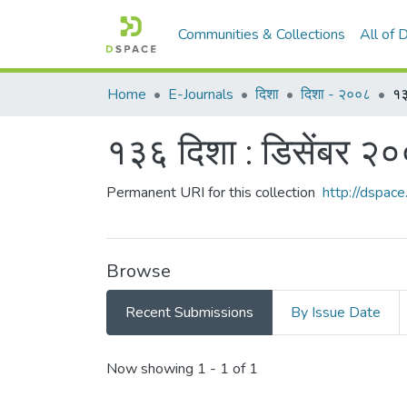
Communities & Collections
All of
Home
E-Journals
दिशा
दिशा - २००८
१३
१३६ दिशा : डिसेंबर २
Permanent URI for this collection
http://dspa
Browse
Recent Submissions
By Issue Date
Recent Submissions
Now showing
1 - 1 of 1