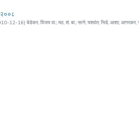
र २००८
010-12-16
)
बेडेकर, विजय वा.
;
मठ, शं. बा.
;
साने, यशवंत
;
भिडे, आशा
;
आगरकर, 