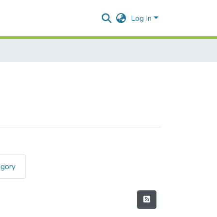
Log In
egory