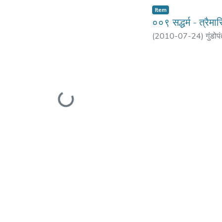
Item
००९ सद्धर्म - त्रै
(
2010-07-24
)
गुंडोप
Loading...