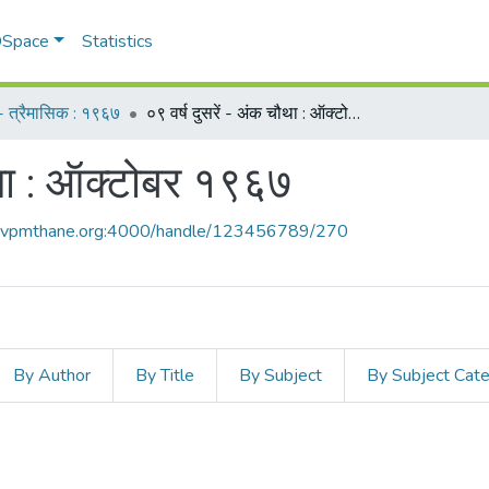
 DSpace
Statistics
म - त्रैमासिक : १९६७
०९ वर्ष दुसरें - अंक चौथा : ऑक्टोबर १९६७
ौथा : ऑक्टोबर १९६७
ce.vpmthane.org:4000/handle/123456789/270
By Author
By Title
By Subject
By Subject Cat