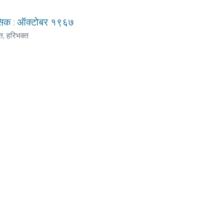
मासिक : ऑक्‍टोबर १९६७
ंत, हरिभक्‍त