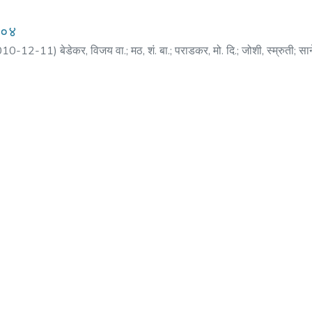
००४
010-12-11
)
बेडेकर, विजय वा.
;
मठ, शं. बा.
;
पराडकर, मो. दि.
;
जोशी, स्म्रुती
;
सान