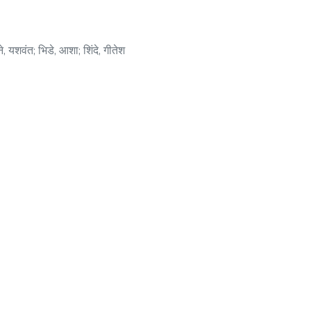
े, यशवंत
;
भिडे, आशा
;
शिंदे, गीतेश