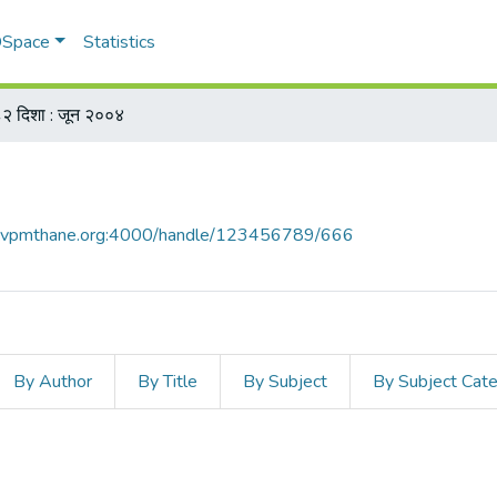
 DSpace
Statistics
२ दिशा : जून २००४
ce.vpmthane.org:4000/handle/123456789/666
By Author
By Title
By Subject
By Subject Cat