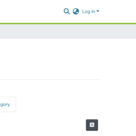
Log In
egory