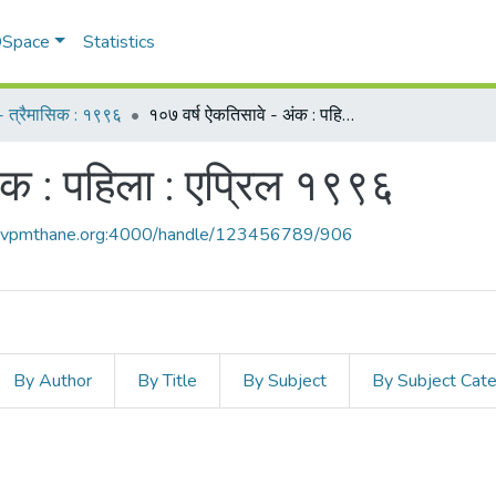
 DSpace
Statistics
म - त्रैमासिक : १९९६
१०७ वर्ष ऐकतिसावे - अंक : पहिला : एप्रिल १९९६
ंक : पहिला : एप्रिल १९९६
ce.vpmthane.org:4000/handle/123456789/906
By Author
By Title
By Subject
By Subject Cat