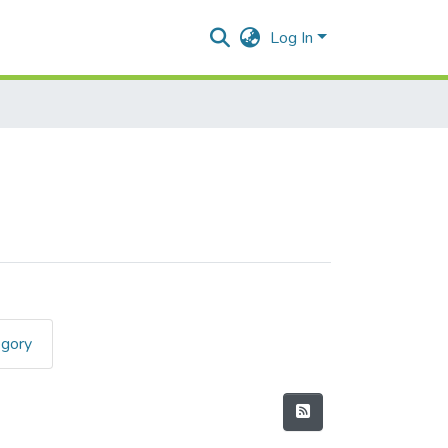
Log In
egory