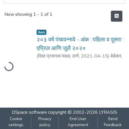
Recent Submissions
Now showing
1 - 1 of 1
Item
२०३ वर्ष पंचावन्नावे - अंक : पहिला व दुसरा :
एप्रिल आणि जुलै २०२०
Loading...
(
विद्या प्रसारक मंडळ, ठाणे
,
2021-04-15
)
बेडेकर,
विजय वा.
DSpace software
copyright © 2002-2026
LYRASIS
Cookie
Privacy
End User
Send
settings
policy
Agreement
Feedback