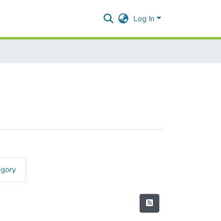
Log In
egory