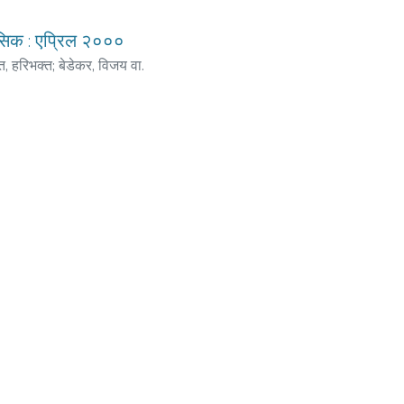
मासिक : एप्रिल २०००
ंत, हरिभक्त
;
बेडेकर, विजय वा.