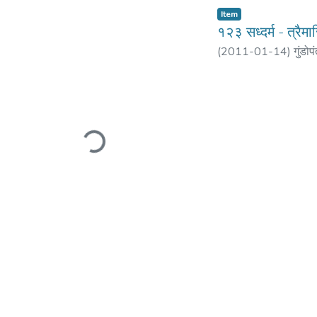
Item
१२३ सध्दर्म - त्रै
(
2011-01-14
)
गुंडोप
Loading...