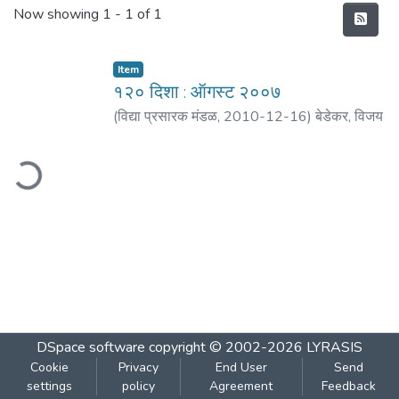
Recent Submissions
Now showing
1 - 1 of 1
Item
१२० दिशा : ऑगस्ट २००७
(
विद्या प्रसारक मंडळ
,
2010-12-16
)
बेडेकर, विजय
वा.
;
नाडकर्णी, नरेंद्र
;
मठ, शं. बा.
;
आठल्ये, श्रीनिवास
;
ading...
साने, यशवंत
;
आगरकर, सुधाकर
;
भोळे, अपर्णा
DSpace software
copyright © 2002-2026
LYRASIS
Cookie
Privacy
End User
Send
settings
policy
Agreement
Feedback