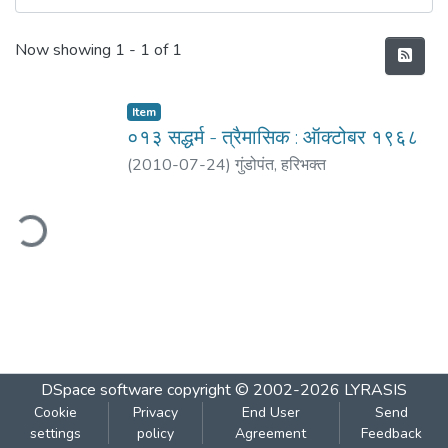
Recent Submissions
Now showing
1 - 1 of 1
Item
०१३ सद्धर्म - त्रैमासिक : ऑक्टोबर १९६८
(
2010-07-24
)
गुंडोपंत, हरिभक्‍त
ding...
DSpace software
copyright © 2002-2026
LYRASIS
Cookie
Privacy
End User
Send
settings
policy
Agreement
Feedback