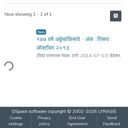
Recent Submissions
Now showing
1 - 1 of 1
Item
१७७ वर्ष अठ्ठेचाळिसावे - अंक : तिसरा :
ऑक्टोंबर २०१३
(
विद्या प्रसारक मंडळ, ठाणे
,
2014-07-07
)
बेडेकर,
विजय वा.
ding...
DSpace software
copyright © 2002-2026
LYRASIS
Cookie
Privacy
End User
Send
settings
policy
Agreement
Feedback