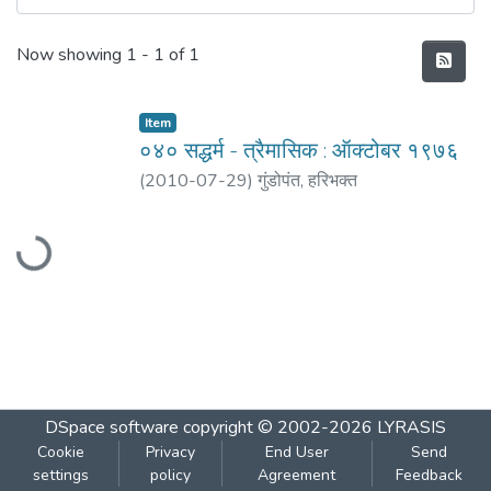
Recent Submissions
Now showing
1 - 1 of 1
Item
०४० सद्धर्म - त्रैमासिक : ऑक्टोबर १९७६
(
2010-07-29
)
गुंडोपंत, हरिभक्‍त
Loading...
DSpace software
copyright © 2002-2026
LYRASIS
Cookie
Privacy
End User
Send
settings
policy
Agreement
Feedback