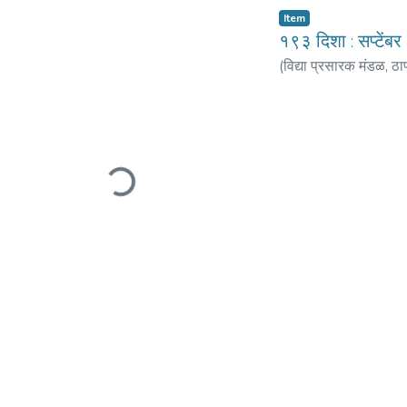
Item
१९३ दिशा : सप्टेंब
(
विद्या प्रसारक मंडळ, ठा
स्वाती
;
परांजपे, ह. श्री.
Loading...