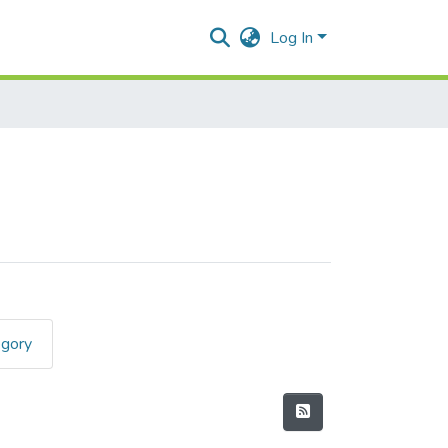
Log In
egory