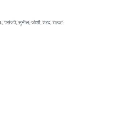
ा.
;
परांजपे, सुनील
;
जोशी, शरद
;
राऊत,