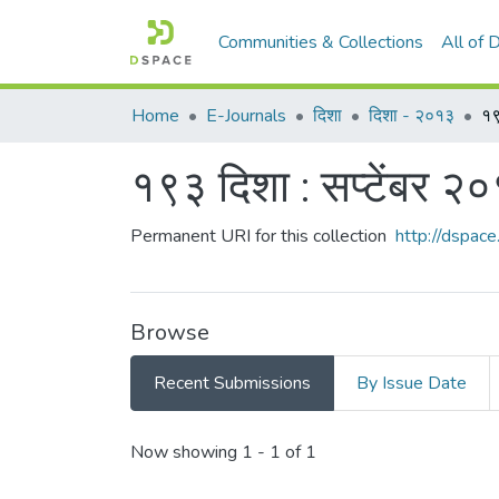
Communities & Collections
All of
Home
E-Journals
दिशा
दिशा - २०१३
१९
१९३ दिशा : सप्टेंबर २
Permanent URI for this collection
http://dspa
Browse
Recent Submissions
By Issue Date
Recent Submissions
Now showing
1 - 1 of 1