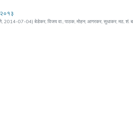
र २०१३
णे
,
2014-07-04
)
बेडेकर, विजय वा.
;
पाठक, मोहन
;
आगरकर, सुधाकर
;
मठ, शं. ब