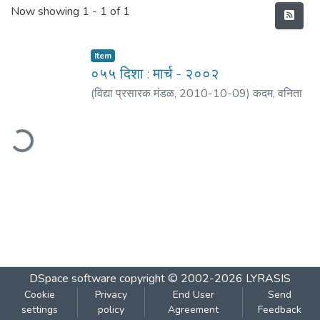
Recent Submissions
Now showing
1 - 1 of 1
Item
०५५ दिशा : मार्च - २००२
(
विद्या प्रसारक मंडळ
,
2010-10-09
)
कदम, वनिता
नामदेव
;
गोखले, भालचंद्र रा.
;
देशपांडे, सुरेश
;
काजरेकर,
ading...
अपर्णा
;
कोपरकर, वि. ना.
;
प्रभुणे, सविता
;
लोणकर,
केतकी सु.
;
अरदकर, प्रभाकर
;
जोशी, स्वाती
;
बोरसे, सा.
ना.
;
पाठक, मोहन
;
वैद्य, प्र. ग.
;
राणे, माधवी
DSpace software
copyright © 2002-2026
LYRASIS
Cookie
Privacy
End User
Send
settings
policy
Agreement
Feedback