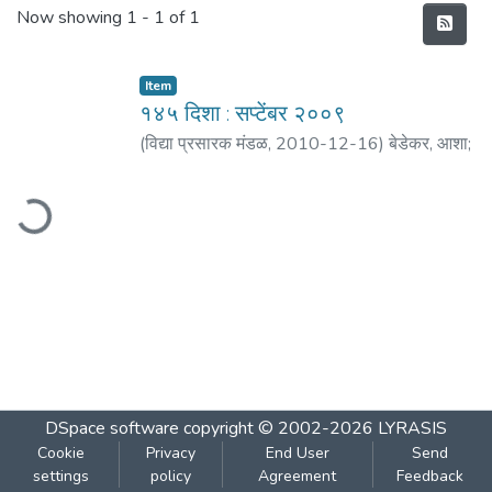
Recent Submissions
Now showing
1 - 1 of 1
Item
१४५ दिशा : सप्टेंबर २००९
(
विद्या प्रसारक मंडळ
,
2010-12-16
)
बेडेकर, आशा
;
कर्णिक, प्रदिप
;
मठ, शं. बा.
;
भिडे, आशा
;
साने, यशवंत
;
oading...
लागू, सुरेंद्र
;
जोशी, शरद
;
आगरकर, सुधाकर
DSpace software
copyright © 2002-2026
LYRASIS
Cookie
Privacy
End User
Send
settings
policy
Agreement
Feedback